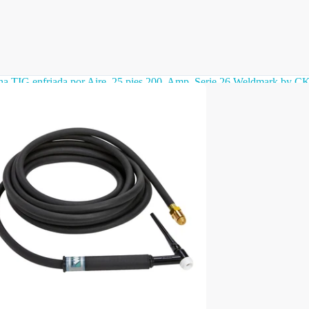
ha TIG enfriada por Aire, 25 pies 200, Amp, Serie 26 Weldmark by 