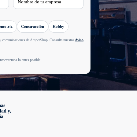
omotriz
Construcción
Hobby
es y comunicaciones de AmperShop. Consulta nuestro
Aviso
ntactaremos lo antes posible..
más
dad y,
ia