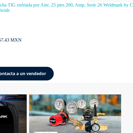
cha TIG enfriada por Aire, 25 pies 200, Amp, Serie 26 Weldmark by 
dwide
567.43 MXN
ontacta a un vendedor
Reguladores