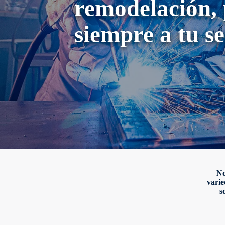
remodelación,
siempre a tu se
No
varie
s