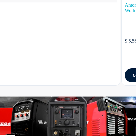
Antor
Worl
$ 5,
C
oldar