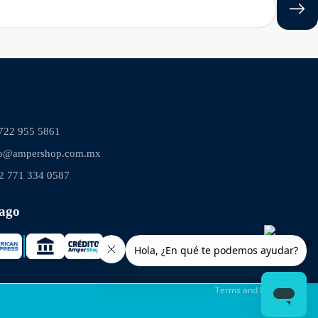
722 955 5861
to@ampershop.com.mx
2
771 334 0587
ago
Privacy policy
Terms and Policies